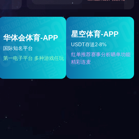
浙江省永康市西城街道藻塘工业区兴旺路87号