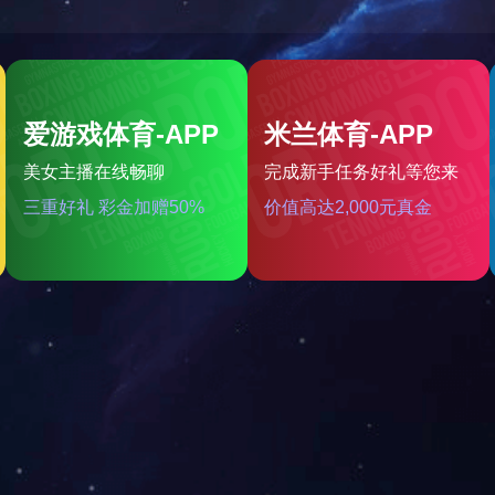
13606791608
337278367@qq.com