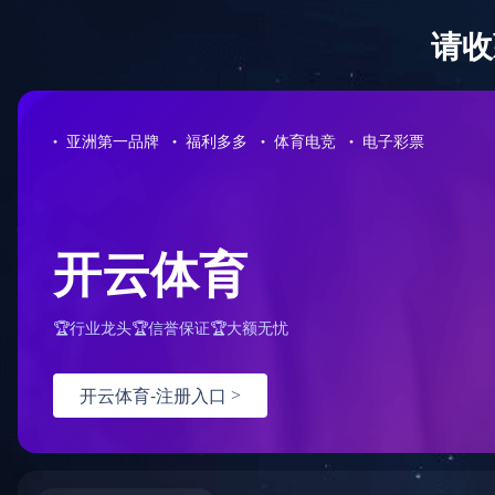
米兰体育网页版
米兰体育
米兰体育
13