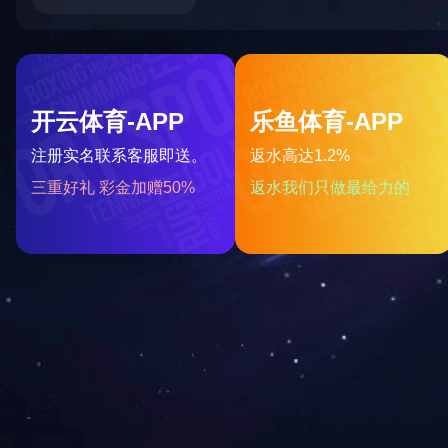
钢质单开门
防辐射门
外挂式医用门
医用防火门
洁净门
树脂门
配件
米兰体育网页版-米兰体育（中国）官方在线登录