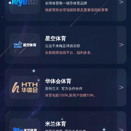
当前位置：
米兰体育网页版
产品展示
>
>
外挂式医用门
>
手术室门
>
搜索
手术室门