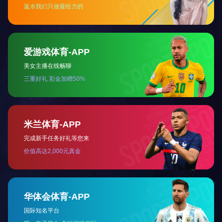
人性化无障碍设计，使病人和推车安全通行，提供最大可能的方便
性。
技术参数
门体重
最大1x100kg/2x80kg
净空结构宽度
900-1500mm（可做单开）
1200-3350mm（可做双开门）
开门运行速度
300mm-600mm/s（可调）
闭门运行速度
300mm-600mm/s（可调）
开放时间
0-9s（可调）
紧闭力
> 70N
手动推力
< 100N
整机消耗功率
< 180W
气密等级
8级（Level8）
返回产品列表